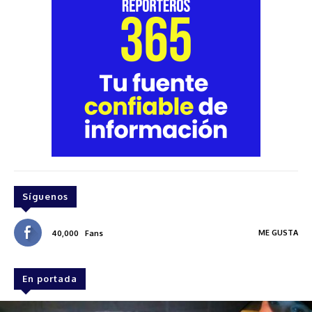
Síguenos
ME GUSTA
40,000
Fans
En portada