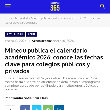
Inicio
Actualidad
Minedu publica el calendario académico 2026: conoce las
fechas clave para colegios...
ACTUALIDAD
PERÚ
enero 10, 2026
Actualizado:
enero 10, 2026
Minedu publica el calendario
académico 2026: conoce las fechas
clave para colegios públicos y
privados
El calendario escolar 2026 ya es oficial. Desde el inicio el 16 de
marzo hasta el cierre en diciembre, te detallamos el cronograma
completo aprobado por el Minedu para instituciones públicas y
privadas
Por
Claudia Sofia Cruz Elias