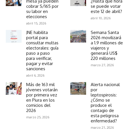
mesa ya pueden
¿Hasta qué hora
cobrar S/165 por
se puede votar
su labor en
este 12 de abril?
elecciones
abril 10, 2026
abril 15, 2026
JNE habilita
Semana Santa
portal para
2026 movilizará
consultar multas
a 1.9 millones de
electorales: guía
viajeros y
paso a paso
generará US$
para verificar,
220 millones
pagar y evitar
marzo 27, 2026
sanciones
abril 6, 2026
Más de 163 mil
Alerta nacional
jóvenes votarán
por
por primera vez
leptospirosis:
en Piura en los
¿Cómo se
comicios del
produce el
2026
contagio de
esta peligrosa
marzo 25, 2026
enfermedad?
marzo 21, 2026