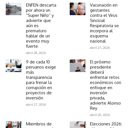
ENFEN descarta
Vacunación en
por ahora un
gestantes
“Super Niño” y
contra el Virus
advierte que
Sincicial
aún es
Respiratoria se
prematuro
incorpora al
hablar de un
esquema
evento muy
nacional
fuerte
abril 27, 2026
abril 28, 2026
9 de cada 10
El próximo
peruanos exige
presidente
más
deberá
transparencia
enfrentar retos
para frenar la
económicos con
corrupción en
enfoque en
proyectos de
inversión
inversión
privada,
advierte Alonso
abril 27, 2026
Rey
abril 20, 2026
Miembros de
Elecciones 2026: