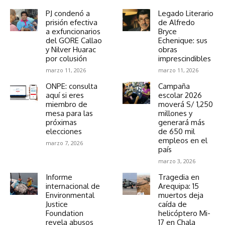
PJ condenó a
Legado Literario
prisión efectiva
de Alfredo
a exfuncionarios
Bryce
del GORE Callao
Echenique: sus
y Nilver Huarac
obras
por colusión
imprescindibles
marzo 11, 2026
marzo 11, 2026
ONPE: consulta
Campaña
aquí si eres
escolar 2026
miembro de
moverá S/ 1,250
mesa para las
millones y
próximas
generará más
elecciones
de 650 mil
empleos en el
marzo 7, 2026
país
marzo 3, 2026
Informe
Tragedia en
internacional de
Arequipa: 15
Environmental
muertos deja
Justice
caída de
Foundation
helicóptero Mi-
revela abusos
17 en Chala