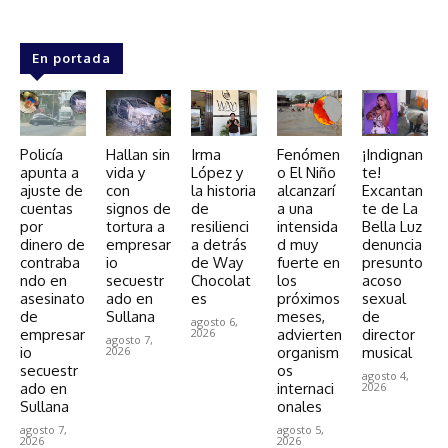
En portada
Policía
Hallan sin
Irma
Fenómen
¡Indignan
apunta a
vida y
López y
o El Niño
te!
ajuste de
con
la historia
alcanzarí
Excantan
cuentas
signos de
de
a una
te de La
por
tortura a
resilienci
intensida
Bella Luz
dinero de
empresar
a detrás
d muy
denuncia
contraba
io
de Way
fuerte en
presunto
ndo en
secuestr
Chocolat
los
acoso
asesinato
ado en
es
próximos
sexual
de
Sullana
meses,
de
agosto 6,
empresar
2026
advierten
director
agosto 7,
io
2026
organism
musical
secuestr
os
agosto 4,
ado en
internaci
2026
Sullana
onales
agosto 7,
agosto 5,
2026
2026