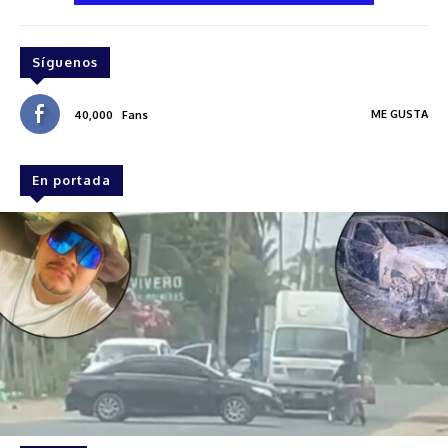
Síguenos
ME GUSTA
40,000
Fans
En portada