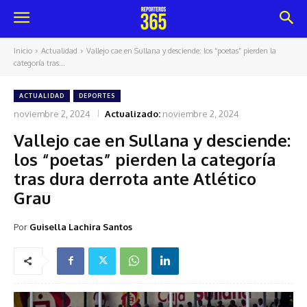
Inicio
Actualidad
Vallejo cae en Sullana y desciende: los “poetas” pierden la
categoría tras...
ACTUALIDAD
DEPORTES
noviembre 2, 2024
Actualizado:
noviembre 2, 2024
Vallejo cae en Sullana y desciende:
los “poetas” pierden la categoría
tras dura derrota ante Atlético
Grau
Por
Guisella Lachira Santos