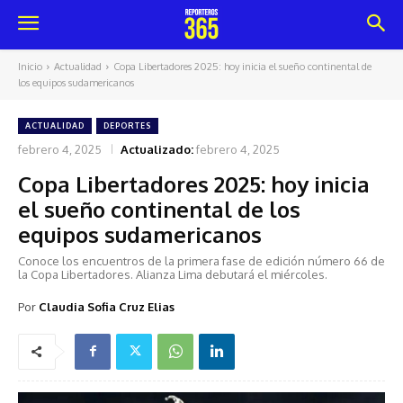
Inicio
Actualidad
Copa Libertadores 2025: hoy inicia el sueño continental de
los equipos sudamericanos
ACTUALIDAD
DEPORTES
febrero 4, 2025
Actualizado:
febrero 4, 2025
Copa Libertadores 2025: hoy inicia
el sueño continental de los
equipos sudamericanos
Conoce los encuentros de la primera fase de edición número 66 de
la Copa Libertadores. Alianza Lima debutará el miércoles.
Por
Claudia Sofia Cruz Elias