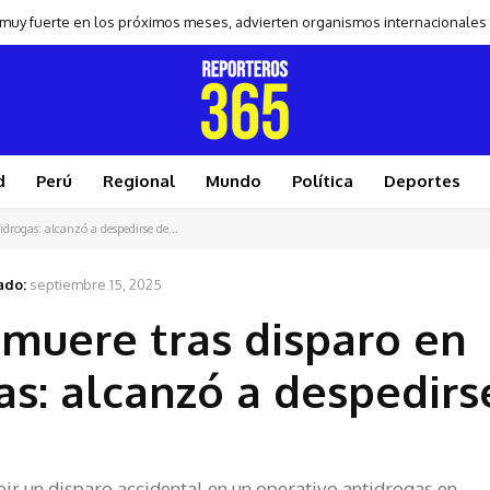
 muy fuerte en los próximos meses, advierten organismos internacionales
d
Perú
Regional
Mundo
Política
Deportes
drogas: alcanzó a despedirse de...
ado:
septiembre 15, 2025
muere tras disparo en
as: alcanzó a despedirs
ibir un disparo accidental en un operativo antidrogas en