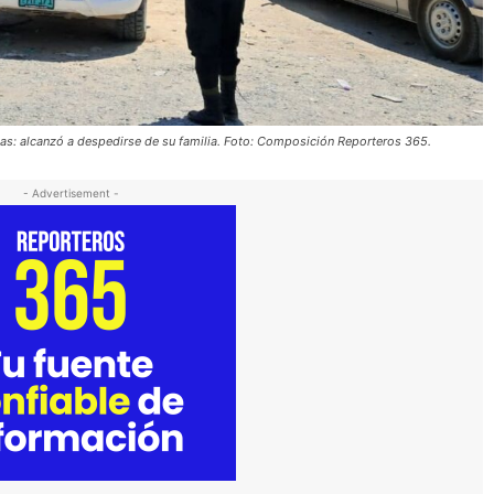
gas: alcanzó a despedirse de su familia. Foto: Composición Reporteros 365.
- Advertisement -