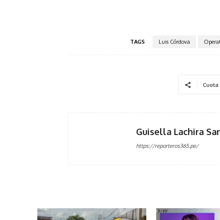
TAGS
Luis Córdova
Operat
Cuota
Guisella Lachira Sa
https://reporteros365.pe/