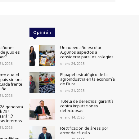
Opinión
uiñones:
Un nuevo año escolar:
de julio es
Algunos aspectos a
nor?
considerar para los colegios
 21, 2026
enero 24, 2025
El papel estratégico de la
rte que el
agroindustria en la economía
país sin una
de Piura
cuada frente
Niño
enero 21, 2025
 21, 2026
Tutela de derechos: garantía
contra imputaciones
2026 generará
defectuosas
$ 254
zará 1,9
enero 14, 2025
tas internos
 21, 2026
Rectificación de áreas por
error de cálculo
mperdibles