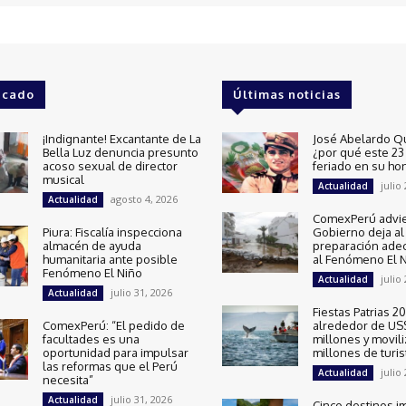
acado
Últimas noticias
¡Indignante! Excantante de La
José Abelardo Q
Bella Luz denuncia presunto
¿por qué este 23 
acoso sexual de director
feriado en su ho
musical
julio
Actualidad
agosto 4, 2026
Actualidad
ComexPerú advie
Piura: Fiscalía inspecciona
Gobierno deja al 
almacén de ayuda
preparación ade
humanitaria ante posible
al Fenómeno El 
Fenómeno El Niño
julio
Actualidad
julio 31, 2026
Actualidad
Fiestas Patrias 
ComexPerú: “El pedido de
alrededor de US
facultades es una
millones y movili
oportunidad para impulsar
millones de turis
las reformas que el Perú
julio
Actualidad
necesita”
julio 31, 2026
Actualidad
Cinco destinos i