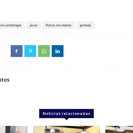
ivo antidrogas
piura
Policía encubierto
portada
ntos
Noticias relacionadas