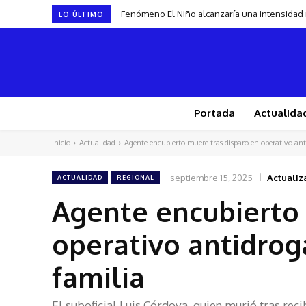
Fenómeno El Niño alcanzaría una intensidad
LO ÚLTIMO
Portada
Actualida
Inicio
Actualidad
Agente encubierto muere tras disparo en operativo anti
septiembre 15, 2025
Actualiz
ACTUALIDAD
REGIONAL
Agente encubierto 
operativo antidrog
familia
El suboficial Luis Córdova, quien murió tras rec