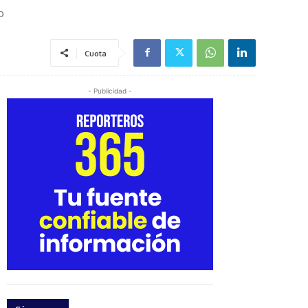
o
Cuota
- Publicidad -