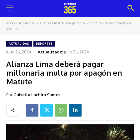
Inicio
Actualidad
Alianza Lima deberá pagar millonaria multa por apagón en
Matute
ACTUALIDAD
DEPORTES
julio 25, 2024
Actualizado:
julio 25, 2024
Alianza Lima deberá pagar
millonaria multa por apagón en
Matute
Por
Guisella Lachira Santos