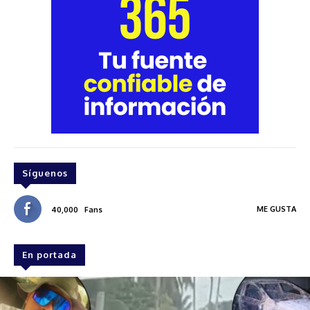
Síguenos
ME GUSTA
40,000
Fans
En portada