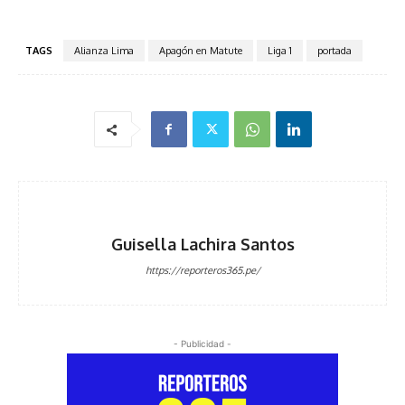
TAGS
Alianza Lima
Apagón en Matute
Liga 1
portada
Guisella Lachira Santos
https://reporteros365.pe/
- Publicidad -