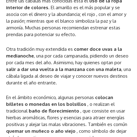
Entre las cábalas más conocidas está el
uso de la ropa
interior de colores
. El amarillo es el más popular y se
asocia con el dinero y la abundancia; el rojo , con el amor y
la pasión; mientras que el blanco simboliza la paz y la
armonía. Muchas personas recomiendan estrenar estas
prendas para potenciar su efecto.
Otra tradición muy extendida es
comer doce uvas a la
medianoche
, una por cada campanada, pidiendo un deseo
por cada mes del año. Asimismo, hay quienes optan por
salir a dar una vuelta a la manzana con una maleta
, una
cábala ligada al deseo de viajar y conocer nuevos destinos
durante el año entrante.
En el ámbito económico, algunas personas
colocan
billetes o monedas en los bolsillos
, o realizan el
tradicional
baño de florecimiento
, que consiste en usar
hierbas aromáticas, flores y esencias para atraer energías
positivas y alejar las malas vibraciones. También es común
quemar un muñeco o año viejo
, como símbolo de dejar