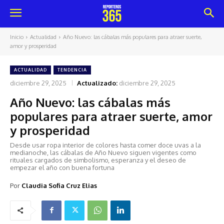
Inicio
Actualidad
Año Nuevo: las cábalas más populares para atraer suerte,
amor y prosperidad
ACTUALIDAD
TENDENCIA
diciembre 29, 2025
Actualizado:
diciembre 29, 2025
Año Nuevo: las cábalas más
populares para atraer suerte, amor
y prosperidad
Desde usar ropa interior de colores hasta comer doce uvas a la
medianoche, las cábalas de Año Nuevo siguen vigentes como
rituales cargados de simbolismo, esperanza y el deseo de
empezar el año con buena fortuna
Por
Claudia Sofia Cruz Elias