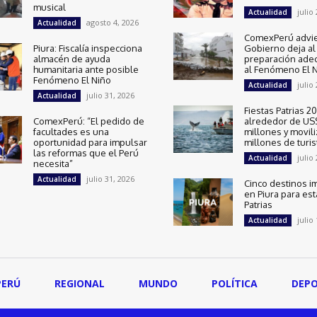
musical
julio
Actualidad
agosto 4, 2026
Actualidad
ComexPerú advie
Piura: Fiscalía inspecciona
Gobierno deja al 
almacén de ayuda
preparación ade
humanitaria ante posible
al Fenómeno El 
Fenómeno El Niño
julio
Actualidad
julio 31, 2026
Actualidad
Fiestas Patrias 
ComexPerú: “El pedido de
alrededor de US
facultades es una
millones y movili
oportunidad para impulsar
millones de turis
las reformas que el Perú
julio
Actualidad
necesita”
julio 31, 2026
Actualidad
Cinco destinos i
en Piura para est
Patrias
julio
Actualidad
PERÚ
REGIONAL
MUNDO
POLÍTICA
DEP