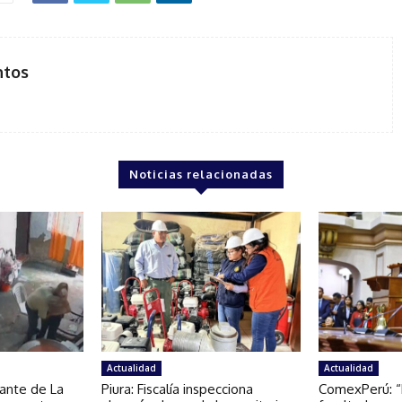
ntos
Noticias relacionadas
Actualidad
Actualidad
tante de La
Piura: Fiscalía inspecciona
ComexPerú: “