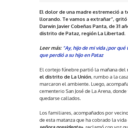
El dolor de una madre estremeció a tod
llorando. Te vamos a extrañar”, gritó
Darwin Javier Cobeñas Panta, de 31 añ
distrito de Pataz, región La Libertad
.
Leer más:
“Ay, hijo de mi vida ¿por qué
que perdió a su hijo en Pataz
El cortejo fúnebre partió la mañana del
el distrito de La Unión
, rumbo a la cas
marcaron el ambiente. Luego, acompaña
cementerio San José de La Arena, donde
quedarse callados.
Los familiares, acompañados por vecinos
de esta matanza que ha cobrado la vida 
señora presidenta»
, reclamó con voz qu