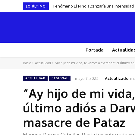
Fenómeno El Niño alcanzaría una intensidad
LO ÚLTIMO
Portada
Actualida
Inicio
Actualidad
“Ay hijo de mi vida, te vamos a extrañar”: el último adi
mayo 7, 2025
Actualizado:
ma
ACTUALIDAD
REGIONAL
“Ay hijo de mi vida
último adiós a Dar
masacre de Pataz
El joven Darwin Cobeñas Panta fue enterrado en