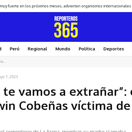
 muy fuerte en los próximos meses, advierten organismos internacionales
d
Perú
Regional
Mundo
Política
Deportes
ós...
yo 7, 2025
, te vamos a extrañar”: 
win Cobeñas víctima de
 el cementerio de La Arena, mientras su madre clamaba