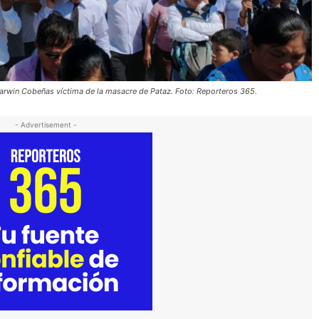
a Darwin Cobeñas víctima de la masacre de Pataz. Foto: Reporteros 365.
- Advertisement -