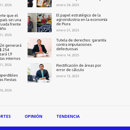
 21, 2026
enero 24, 2025
El papel estratégico de la
rte que el
agroindustria en la economía
país sin una
de Piura
cuada frente
Niño
enero 21, 2025
 21, 2026
Tutela de derechos: garantía
contra imputaciones
2026 generará
defectuosas
$ 254
zará 1,9
enero 14, 2025
tas internos
 21, 2026
Rectificación de áreas por
error de cálculo
mperdibles
enero 13, 2025
as Fiestas
 16, 2026
ORTES
OPINIÓN
TENDENCIA