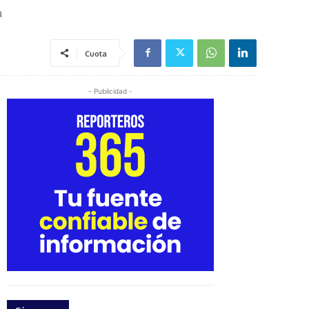
a
Cuota
- Publicidad -