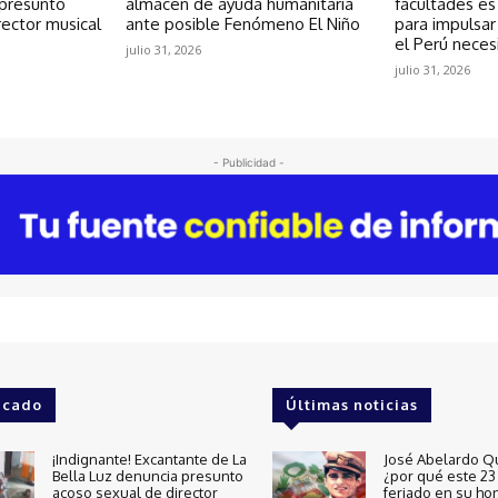
 presunto
almacén de ayuda humanitaria
facultades es
rector musical
ante posible Fenómeno El Niño
para impulsar
el Perú neces
julio 31, 2026
julio 31, 2026
- Publicidad -
acado
Últimas noticias
¡Indignante! Excantante de La
José Abelardo Q
Bella Luz denuncia presunto
¿por qué este 23 
acoso sexual de director
feriado en su ho