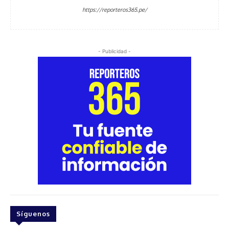
https://reporteros365.pe/
- Publicidad -
Síguenos