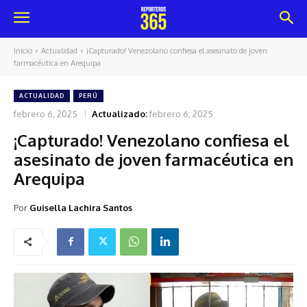
Inicio
Actualidad
¡Capturado! Venezolano confiesa el asesinato de joven
farmacéutica en Arequipa
ACTUALIDAD
PERÚ
febrero 6, 2025
Actualizado:
febrero 6, 2025
¡Capturado! Venezolano confiesa el
asesinato de joven farmacéutica en
Arequipa
Por
Guisella Lachira Santos