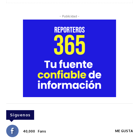
- Publicidad -
Síguenos
ME GUSTA
40,000
Fans