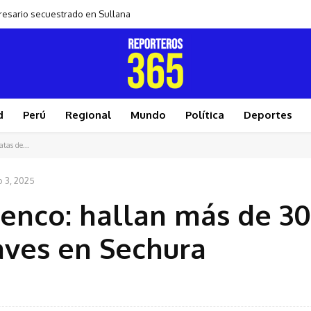
presario secuestrado en Sullana
d
Perú
Regional
Mundo
Política
Deportes
tas de...
io 3, 2025
menco: hallan más de 3
aves en Sechura