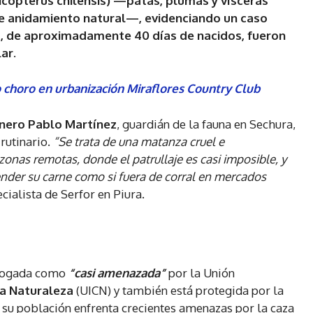
icopterus chilensis) —patas, plumas y vísceras
 de anidamiento natural—, evidenciando un caso
s, de aproximadamente 40 días de nacidos, fueron
ar.
o choro en urbanización Miraflores Country Club
ero Pablo Martínez
, guardián de la fauna en Sechura,
 rutinario.
“Se trata de una matanza cruel e
zonas remotas, donde el patrullaje es casi imposible, y
ender su carne como si fuera de corral en mercados
ialista de Serfor en Piura.
talogada como
“casi amenazada”
por la Unión
a Naturaleza
(UICN) y también está protegida por la
 su población enfrenta crecientes amenazas por la caza