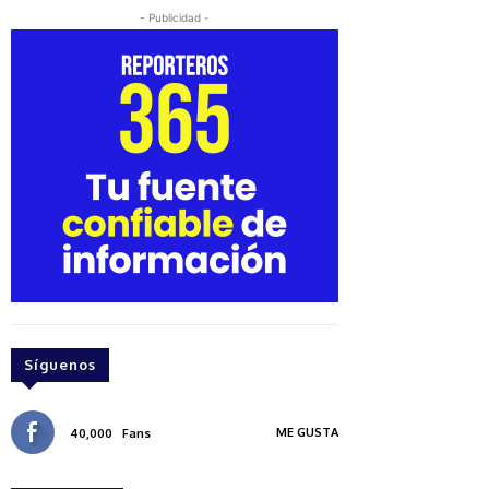
- Publicidad -
Síguenos
ME GUSTA
40,000
Fans