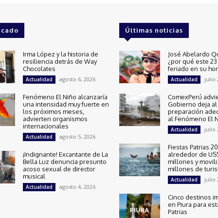
acado
Últimas noticias
Irma López y la historia de
José Abelardo Q
resiliencia detrás de Way
¿por qué este 23 
Chocolates
feriado en su ho
agosto 6, 2026
julio
Actualidad
Actualidad
Fenómeno El Niño alcanzaría
ComexPerú advie
una intensidad muy fuerte en
Gobierno deja al 
los próximos meses,
preparación ade
advierten organismos
al Fenómeno El 
internacionales
julio
Actualidad
agosto 5, 2026
Actualidad
Fiestas Patrias 
¡Indignante! Excantante de La
alrededor de US
Bella Luz denuncia presunto
millones y movili
acoso sexual de director
millones de turis
musical
julio
Actualidad
agosto 4, 2026
Actualidad
Cinco destinos i
en Piura para est
Patrias