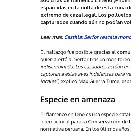
300 crías de flamenco chileno (Phoen
esparcidas en la orilla de esta zona
extremo de caza ilegal. Los polluelo
capturados cuando aún no podían vol
Leer más:
Castilla: Serfor rescata mon
El hallazgo fue posible gracias al
comun
quien alertó al Serfor tras un monitoreo
indiscriminada. Los cazadores actúan en 
capturan a estas aves indefensas para v
locales”
, explicó Max Guerra Tume, espec
Especie en amenaza
El flamenco chileno es una especie ca
Internacional para la
Conservación de l
normativa peruana. En los últimos años,