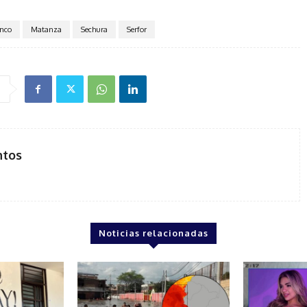
nco
Matanza
Sechura
Serfor
ntos
Noticias relacionadas