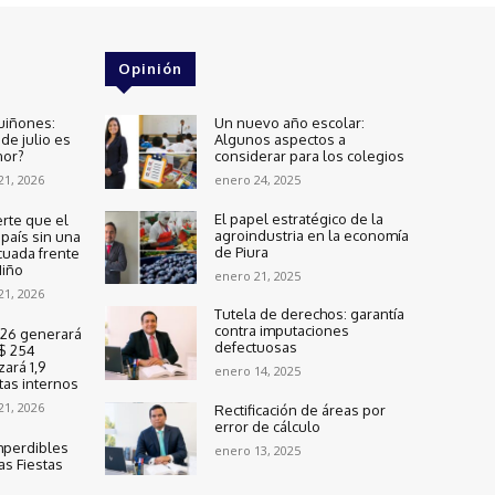
Opinión
uiñones:
Un nuevo año escolar:
de julio es
Algunos aspectos a
nor?
considerar para los colegios
 21, 2026
enero 24, 2025
El papel estratégico de la
rte que el
agroindustria en la economía
país sin una
de Piura
cuada frente
Niño
enero 21, 2025
 21, 2026
Tutela de derechos: garantía
contra imputaciones
2026 generará
defectuosas
$ 254
zará 1,9
enero 14, 2025
tas internos
 21, 2026
Rectificación de áreas por
error de cálculo
mperdibles
enero 13, 2025
as Fiestas