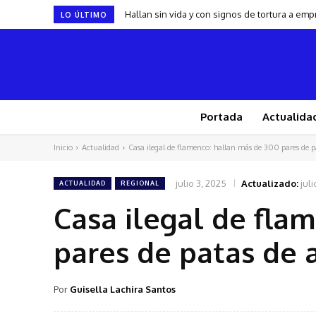
Hallan sin vida y con signos de tortura a em
LO ÚLTIMO
Portada
Actualida
Inicio
Actualidad
Casa ilegal de flamenco: hallan más de 300 pares de pa
julio 3, 2025
Actualizado:
jul
ACTUALIDAD
REGIONAL
Casa ilegal de fla
pares de patas de 
Por
Guisella Lachira Santos