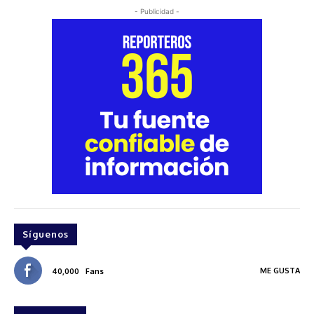
- Publicidad -
Síguenos
ME GUSTA
40,000
Fans