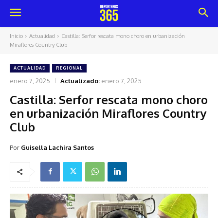
Inicio
Actualidad
Castilla: Serfor rescata mono choro en urbanización
Miraflores Country Club
ACTUALIDAD
REGIONAL
enero 7, 2025
Actualizado:
enero 7, 2025
Castilla: Serfor rescata mono choro
en urbanización Miraflores Country
Club
Por
Guisella Lachira Santos