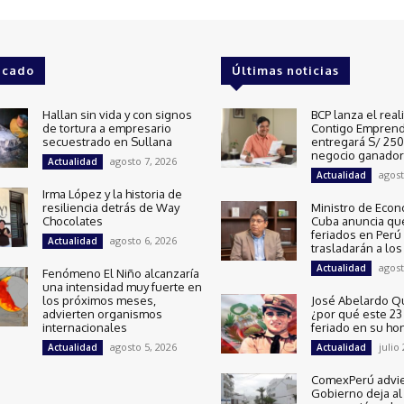
acado
Últimas noticias
Hallan sin vida y con signos
BCP lanza el real
de tortura a empresario
Contigo Emprend
secuestrado en Sullana
entregará S/ 250 
negocio ganador
agosto 7, 2026
Actualidad
agost
Actualidad
Irma López y la historia de
resiliencia detrás de Way
Ministro de Econ
Chocolates
Cuba anuncia qu
feriados en Perú
agosto 6, 2026
Actualidad
trasladarán a los
agost
Actualidad
Fenómeno El Niño alcanzaría
una intensidad muy fuerte en
los próximos meses,
José Abelardo Q
advierten organismos
¿por qué este 23 
internacionales
feriado en su ho
agosto 5, 2026
julio
Actualidad
Actualidad
ComexPerú advie
Gobierno deja al 