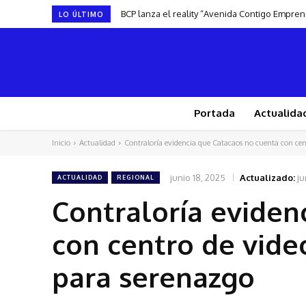
BCP lanza el reality “Avenida Contigo Empre
LO ÚLTIMO
Portada
Actualida
Inicio
Actualidad
Contraloría evidencia que Catacaos no cuenta con cent
junio 18, 2025
Actualizado:
ju
ACTUALIDAD
REGIONAL
Contraloría eviden
con centro de video
para serenazgo