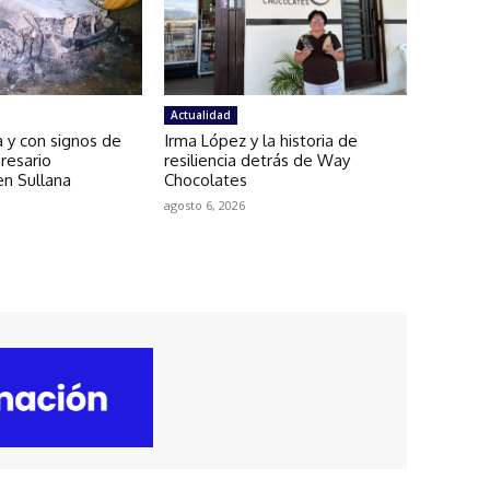
Actualidad
a y con signos de
Irma López y la historia de
resario
resiliencia detrás de Way
en Sullana
Chocolates
agosto 6, 2026