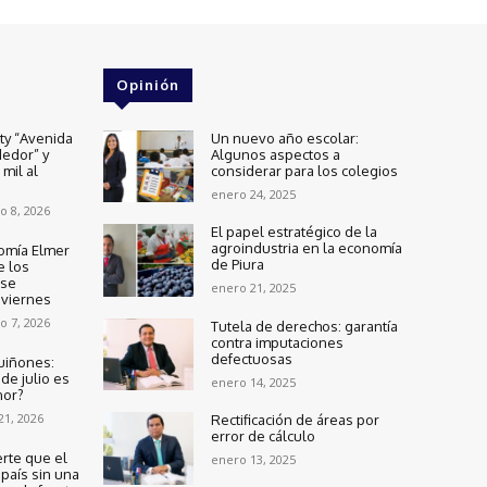
Opinión
ity “Avenida
Un nuevo año escolar:
edor” y
Algunos aspectos a
mil al
considerar para los colegios
enero 24, 2025
o 8, 2026
El papel estratégico de la
agroindustria en la economía
omía Elmer
de Piura
e los
 se
enero 21, 2025
 viernes
o 7, 2026
Tutela de derechos: garantía
contra imputaciones
defectuosas
uiñones:
de julio es
enero 14, 2025
nor?
 21, 2026
Rectificación de áreas por
error de cálculo
rte que el
enero 13, 2025
país sin una