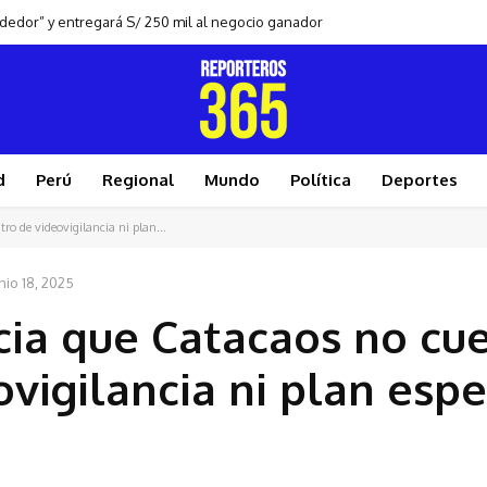
ndedor” y entregará S/ 250 mil al negocio ganador
d
Perú
Regional
Mundo
Política
Deportes
ro de videovigilancia ni plan...
nio 18, 2025
cia que Catacaos no cu
vigilancia ni plan espe