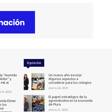
Opinión
ity “Avenida
Un nuevo año escolar:
edor” y
Algunos aspectos a
mil al
considerar para los colegios
enero 24, 2025
o 8, 2026
El papel estratégico de la
agroindustria en la economía
omía Elmer
de Piura
e los
 se
enero 21, 2025