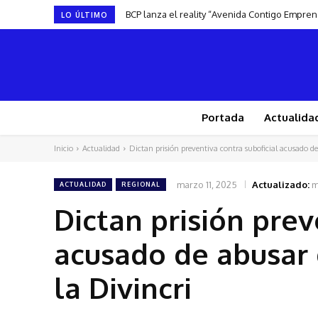
BCP lanza el reality “Avenida Contigo Empre
LO ÚLTIMO
Portada
Actualida
Inicio
Actualidad
Dictan prisión preventiva contra suboficial acusado de
marzo 11, 2025
Actualizado:
m
ACTUALIDAD
REGIONAL
Dictan prisión prev
acusado de abusar 
la Divincri