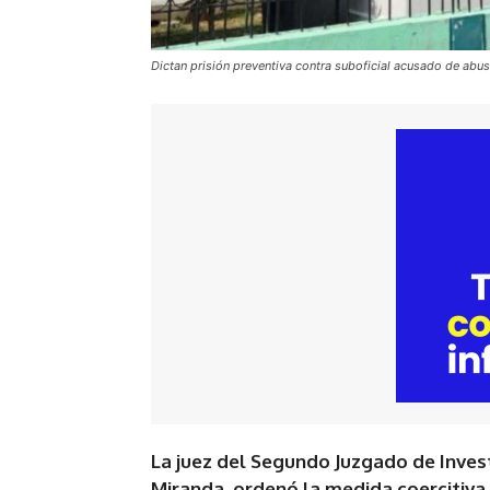
Dictan prisión preventiva contra suboficial acusado de abusa
La juez del Segundo Juzgado de Invest
Miranda, ordenó la medida coercitiva 