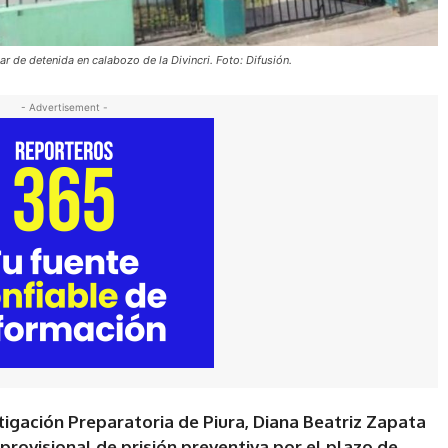
r de detenida en calabozo de la Divincri. Foto: Difusión.
- Advertisement -
igación Preparatoria de Piura, Diana Beatriz Zapata
provisional de prisión preventiva por el plazo de