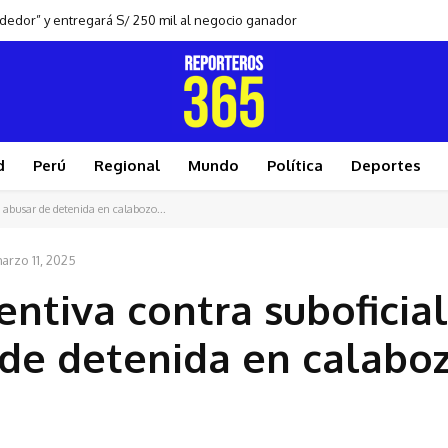
ndedor” y entregará S/ 250 mil al negocio ganador
d
Perú
Regional
Mundo
Política
Deportes
 abusar de detenida en calabozo...
arzo 11, 2025
entiva contra suboficial
de detenida en calabo