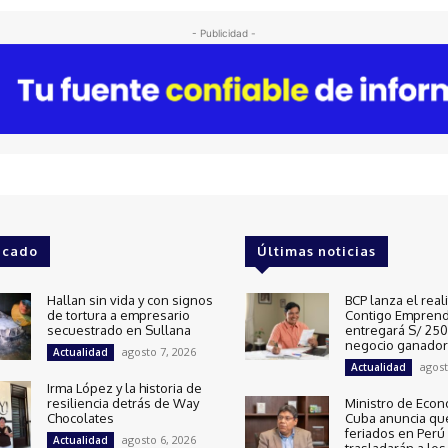
- Publicidad -
acado
Últimas noticias
Hallan sin vida y con signos
BCP lanza el real
de tortura a empresario
Contigo Emprend
secuestrado en Sullana
entregará S/ 250 
negocio ganador
agosto 7, 2026
Actualidad
agost
Actualidad
Irma López y la historia de
resiliencia detrás de Way
Ministro de Econ
Chocolates
Cuba anuncia qu
feriados en Perú
agosto 6, 2026
Actualidad