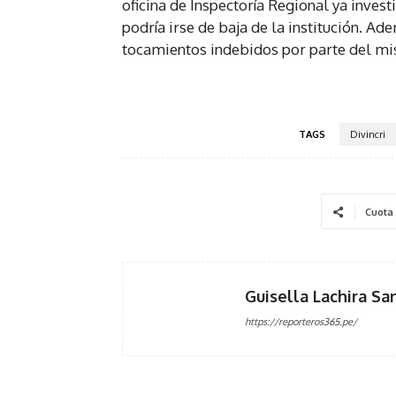
oficina de Inspectoría Regional ya inves
podría irse de baja de la institución. A
tocamientos indebidos por parte del m
TAGS
Divincri
Cuota
Guisella Lachira Sa
https://reporteros365.pe/