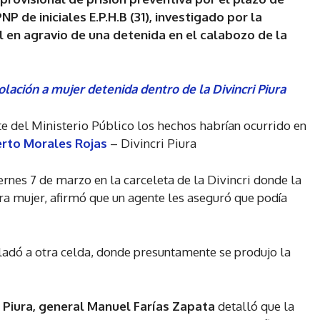
P de iniciales E.P.H.B (31), investigado por la
 en agravio de una detenida en el calabozo de la
iolación a mujer detenida dentro de la Divincri Piura
e del Ministerio Público los hechos habrían ocurrido en
erto Morales Rojas
– Divincri Piura
ernes 7 de marzo en la carceleta de la Divincri donde la
tra mujer, afirmó que un agente les aseguró que podía
asladó a otra celda, donde presuntamente se produjo la
e Piura, general Manuel Farías Zapata
detalló que la