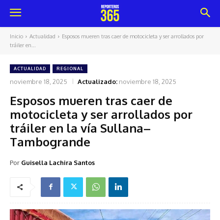
Inicio
Actualidad
Esposos mueren tras caer de motocicleta y ser arrollados por
tráiler en...
ACTUALIDAD
REGIONAL
noviembre 18, 2025
Actualizado:
noviembre 18, 2025
Esposos mueren tras caer de
motocicleta y ser arrollados por
tráiler en la vía Sullana–
Tambogrande
Por
Guisella Lachira Santos