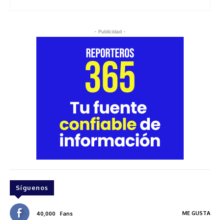
- Publicidad -
Síguenos
ME GUSTA
40,000
Fans