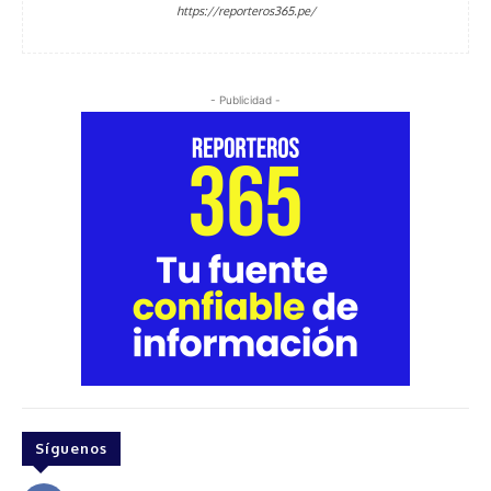
https://reporteros365.pe/
- Publicidad -
Síguenos