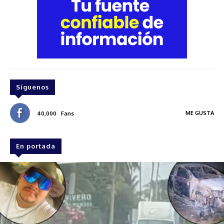
Síguenos
ME GUSTA
40,000
Fans
En portada