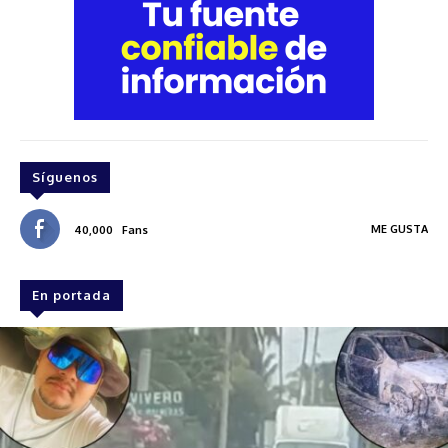
Síguenos
ME GUSTA
40,000
Fans
En portada