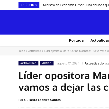
Ministro de Economía Elmer Cuba anuncia que
LO ÚLTIMO
Portada
Actualida
Inicio
Actualidad
Líder opositora María Corina Machado: "No vamos a dej
agosto 17, 2024
Actualizado:
ag
ACTUALIDAD
MUNDO
Líder opositora Ma
vamos a dejar las c
Por
Guisella Lachira Santos