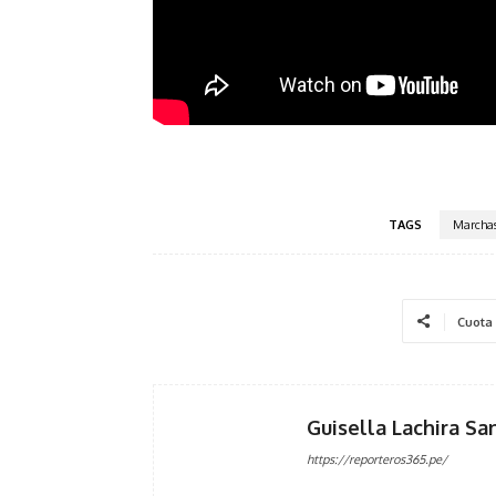
TAGS
Marcha
Cuota
Guisella Lachira Sa
https://reporteros365.pe/