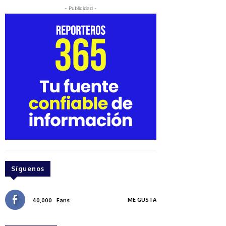
- Publicidad -
Síguenos
ME GUSTA
40,000
Fans