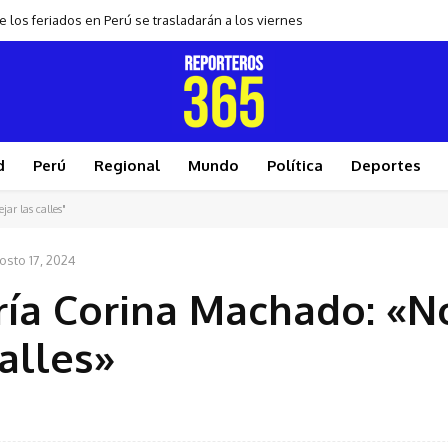
 los feriados en Perú se trasladarán a los viernes
d
Perú
Regional
Mundo
Política
Deportes
ar las calles"
osto 17, 2024
ría Corina Machado: «N
alles»