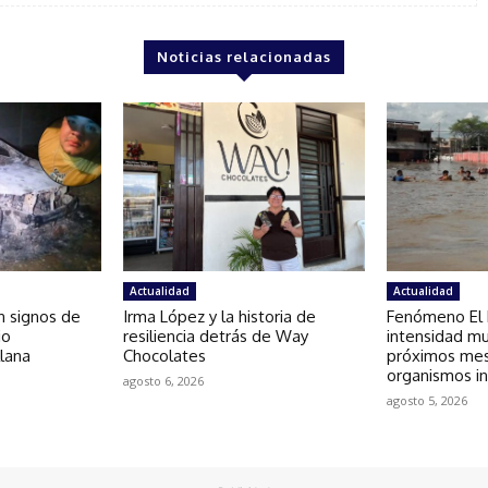
Noticias relacionadas
Actualidad
Actualidad
on signos de
Irma López y la historia de
Fenómeno El N
io
resiliencia detrás de Way
intensidad mu
lana
Chocolates
próximos mes
organismos in
agosto 6, 2026
agosto 5, 2026