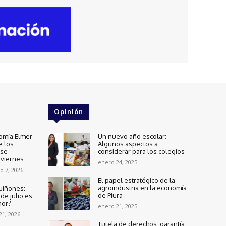
Opinión
omía Elmer
Un nuevo año escolar:
e los
Algunos aspectos a
 se
considerar para los colegios
 viernes
enero 24, 2025
o 7, 2026
El papel estratégico de la
agroindustria en la economía
uiñones:
de Piura
de julio es
nor?
enero 21, 2025
 21, 2026
Tutela de derechos: garantía