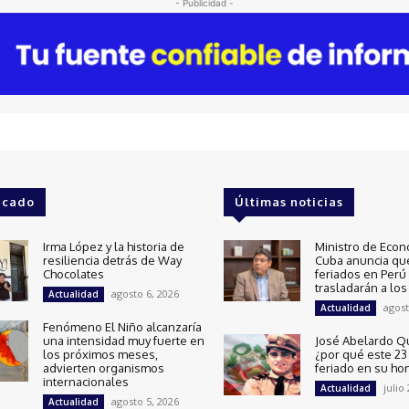
- Publicidad -
acado
Últimas noticias
Irma López y la historia de
Ministro de Econ
resiliencia detrás de Way
Cuba anuncia qu
Chocolates
feriados en Perú
trasladarán a los
agosto 6, 2026
Actualidad
agost
Actualidad
Fenómeno El Niño alcanzaría
una intensidad muy fuerte en
José Abelardo Q
los próximos meses,
¿por qué este 23 
advierten organismos
feriado en su ho
internacionales
julio
Actualidad
agosto 5, 2026
Actualidad