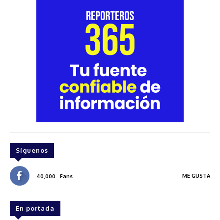
Síguenos
ME GUSTA
40,000
Fans
En portada