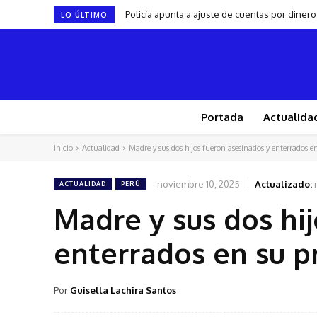
Policía apunta a ajuste de cuentas por dine
LO ÚLTIMO
Portada
Actualida
Inicio
Actualidad
Madre y sus dos hijos fueron asesinados y enterrados en
noviembre 10, 2025
Actualizado:
ACTUALIDAD
PERÚ
Madre y sus dos hi
enterrados en su p
Por
Guisella Lachira Santos