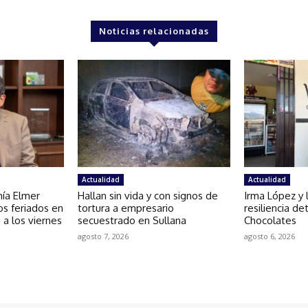
Noticias relacionadas
Actualidad
Actualidad
mía Elmer
Hallan sin vida y con signos de
Irma López y l
os feriados en
tortura a empresario
resiliencia d
 a los viernes
secuestrado en Sullana
Chocolates
agosto 7, 2026
agosto 6, 2026