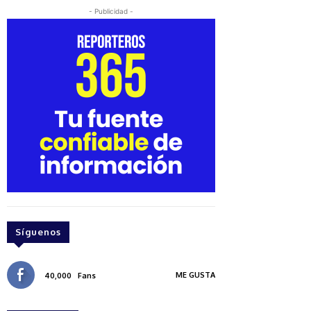
- Publicidad -
Síguenos
ME GUSTA
40,000
Fans