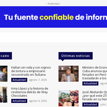
- Publicidad -
acado
Últimas noticias
Hallan sin vida y con signos
Ministro de Econ
de tortura a empresario
Cuba anuncia qu
secuestrado en Sullana
feriados en Perú
trasladarán a los
agosto 7, 2026
Actualidad
agost
Actualidad
Irma López y la historia de
resiliencia detrás de Way
José Abelardo Q
Chocolates
¿por qué este 23 
feriado en su ho
agosto 6, 2026
Actualidad
julio
Actualidad