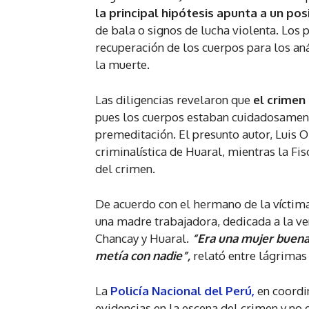
la principal hipótesis apunta a un p
de bala o signos de lucha violenta. Los 
recuperación de los cuerpos para los an
la muerte.
Las diligencias revelaron que
el crimen
pues los cuerpos estaban cuidadosamente
premeditación. El presunto autor, Luis
criminalística de Huaral, mientras la Fis
del crimen.
De acuerdo con el hermano de la víctim
una madre trabajadora, dedicada a la ve
Chancay y Huaral.
“Era una mujer buena,
metía con nadie”,
relató entre lágrimas 
La
Policía Nacional del Perú,
en coordi
evidencias en la escena del crimen y no 