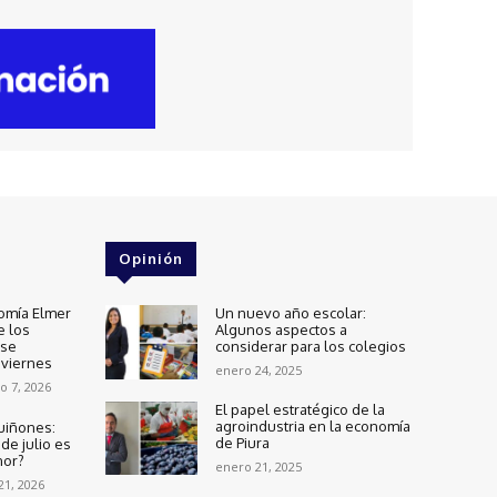
Opinión
omía Elmer
Un nuevo año escolar:
e los
Algunos aspectos a
 se
considerar para los colegios
 viernes
enero 24, 2025
o 7, 2026
El papel estratégico de la
agroindustria en la economía
uiñones:
de Piura
de julio es
nor?
enero 21, 2025
 21, 2026