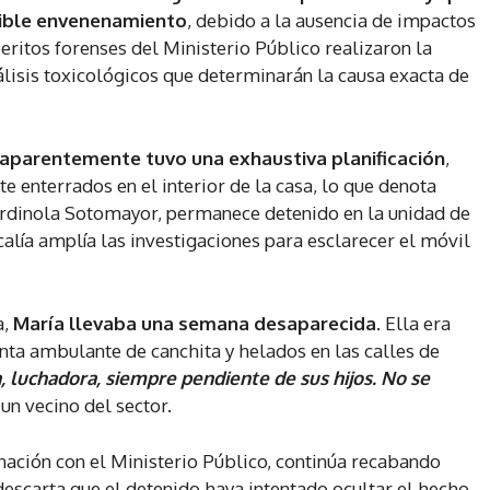
osible envenenamiento
, debido a la ausencia de impactos
peritos forenses del Ministerio Público realizaron la
álisis toxicológicos que determinarán la causa exacta de
 aparentemente tuvo una exhaustiva planificación
,
 enterrados en el interior de la casa, lo que denota
 Ordinola Sotomayor, permanece detenido en la unidad de
calía amplía las investigaciones para esclarecer el móvil
a,
María llevaba una semana desaparecida
. Ella era
nta ambulante de canchita y helados en las calles de
 luchadora, siempre pendiente de sus hijos. No se
un vecino del sector.
nación con el Ministerio Público, continúa recabando
descarta que el detenido haya intentado ocultar el hecho