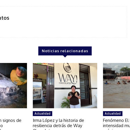
ntos
Noticias relacionadas
Actualidad
Actualidad
on signos de
Irma López y la historia de
Fenómeno El N
io
resiliencia detrás de Way
intensidad mu