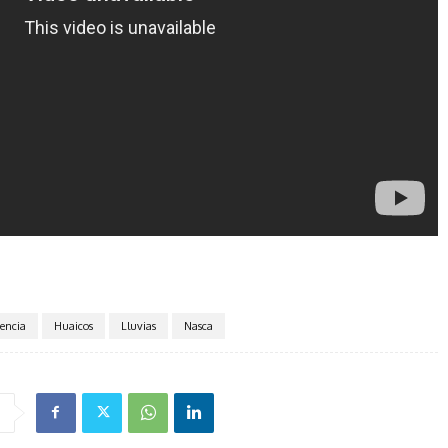
encia
Huaicos
Lluvias
Nasca