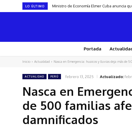
Ministro de Economía Elmer Cuba anuncia que
LO ÚLTIMO
Portada
Actualida
Inicio
Actualidad
Nasca en Emergencia: huaicos y lluvias deja más de 50
febrero 13, 2025
Actualizado:
febr
ACTUALIDAD
PERÚ
Nasca en Emergenci
de 500 familias afe
damnificados