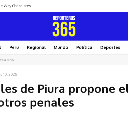
s de Way Chocolates
d
Perú
Regional
Mundo
Política
Deportes
os a otros...
io 10, 2025
ales de Piura propone e
 otros penales