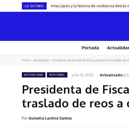
Irma López y la historia de resiliencia detrá
LO ÚLTIMO
Portada
Actualida
Inicio
Actualidad
Presidenta de Fiscales de Piura propone el traslado de re
julio 10, 2025
Actualizado:
jul
ACTUALIDAD
REGIONAL
Presidenta de Fisc
traslado de reos a
Por
Guisella Lachira Santos