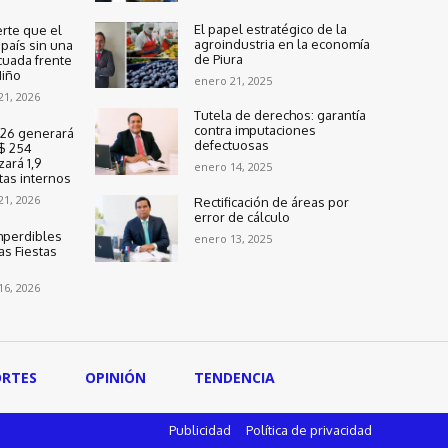
El papel estratégico de la
rte que el
agroindustria en la economía
país sin una
de Piura
cuada frente
Niño
enero 21, 2025
 21, 2026
Tutela de derechos: garantía
contra imputaciones
2026 generará
defectuosas
$ 254
zará 1,9
enero 14, 2025
tas internos
 21, 2026
Rectificación de áreas por
error de cálculo
mperdibles
enero 13, 2025
as Fiestas
 16, 2026
ORTES
OPINIÓN
TENDENCIA
Publicidad
Política de privacidad