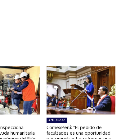
Actualidad
a inspecciona
ComexPerú: “El pedido de
yuda humanitaria
facultades es una oportunidad
 Fenómeno El Niño
para impulsar las reformas que