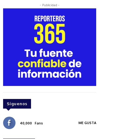
- Publicidad -
Síguenos
ME GUSTA
40,000
Fans