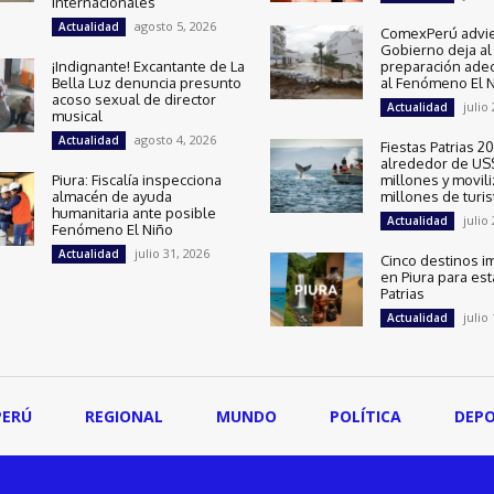
internacionales
agosto 5, 2026
Actualidad
ComexPerú advie
Gobierno deja al 
¡Indignante! Excantante de La
preparación ade
Bella Luz denuncia presunto
al Fenómeno El 
acoso sexual de director
julio
Actualidad
musical
agosto 4, 2026
Actualidad
Fiestas Patrias 
alrededor de US
Piura: Fiscalía inspecciona
millones y movili
almacén de ayuda
millones de turis
humanitaria ante posible
julio
Actualidad
Fenómeno El Niño
julio 31, 2026
Actualidad
Cinco destinos i
en Piura para est
Patrias
julio
Actualidad
PERÚ
REGIONAL
MUNDO
POLÍTICA
DEP