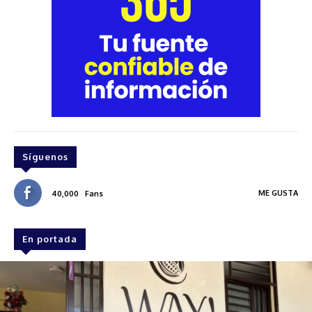
Síguenos
ME GUSTA
40,000
Fans
En portada