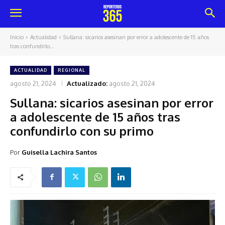
Inicio
Actualidad
Sullana: sicarios asesinan por error a adolescente de 15 años
tras confundirlo...
ACTUALIDAD
REGIONAL
agosto 21, 2024
Actualizado:
agosto 21, 2024
Sullana: sicarios asesinan por error
a adolescente de 15 años tras
confundirlo con su primo
Por
Guisella Lachira Santos