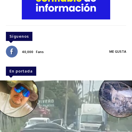
Síguenos
ME GUSTA
40,000
Fans
En portada