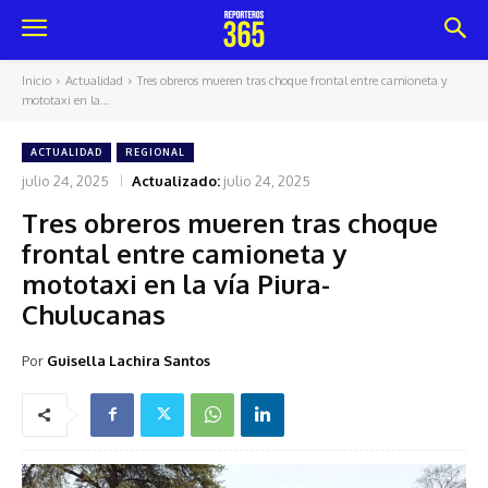
Inicio
Actualidad
Tres obreros mueren tras choque frontal entre camioneta y
mototaxi en la...
ACTUALIDAD
REGIONAL
julio 24, 2025
Actualizado:
julio 24, 2025
Tres obreros mueren tras choque
frontal entre camioneta y
mototaxi en la vía Piura-
Chulucanas
Por
Guisella Lachira Santos