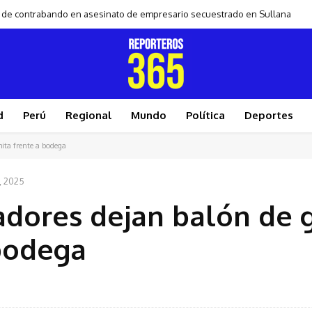
de contrabando en asesinato de empresario secuestrado en Sullana
 los feriados en Perú se trasladarán a los viernes
d
Perú
Regional
Mundo
Política
Deportes
ita frente a bodega
, 2025
dores dejan balón de 
bodega