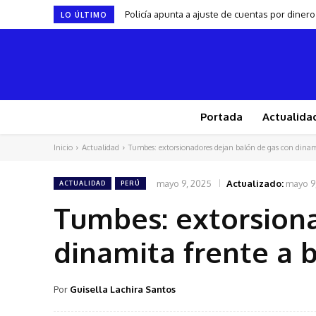
Policía apunta a ajuste de cuentas por dinero 
Ministro de Economía Elmer Cuba anuncia que
LO ÚLTIMO
Portada
Actualida
Inicio
Actualidad
Tumbes: extorsionadores dejan balón de gas con dinam
mayo 9, 2025
Actualizado:
mayo 9
ACTUALIDAD
PERÚ
Tumbes: extorsiona
dinamita frente a 
Por
Guisella Lachira Santos