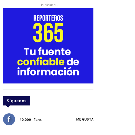
- Publicidad -
Síguenos
ME GUSTA
40,000
Fans