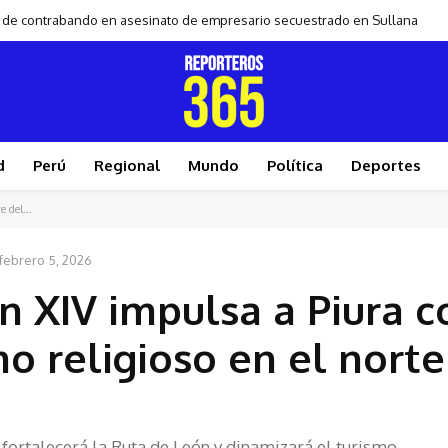
ro de contrabando en asesinato de empresario secuestrado en Sullana
d
Perú
Regional
Mundo
Política
Deportes
 del...
febrero 5, 2026
ón XIV impulsa a Piura 
mo religioso en el norte
 fortalecerá la Ruta de León y dinamizará el turismo