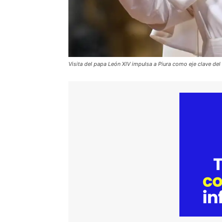
Visita del papa León XIV impulsa a Piura como eje clave del t