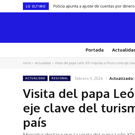
Policía apunta a ajuste de cuentas por dine
LO ÚLTIMO
Portada
Actualida
Inicio
Actualidad
Visita del papa León XIV impulsa a Piura como eje clave
febrero 5, 2026
Actualizado:
ACTUALIDAD
REGIONAL
Visita del papa Le
eje clave del turis
país
Mincetur destaca que la visita del papa León XIV