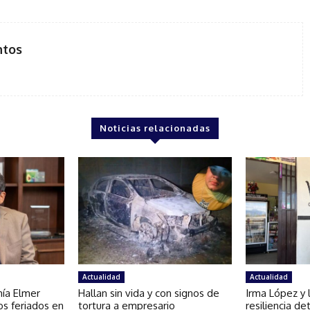
ntos
Noticias relacionadas
Actualidad
Actualidad
mía Elmer
Hallan sin vida y con signos de
Irma López y l
os feriados en
tortura a empresario
resiliencia d