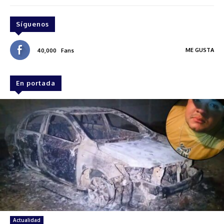
Síguenos
ME GUSTA
40,000
Fans
En portada
Actualidad