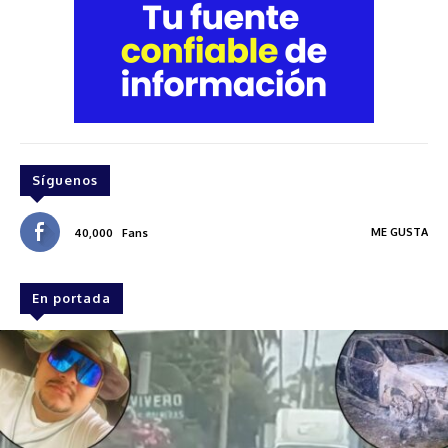
Síguenos
ME GUSTA
40,000
Fans
En portada