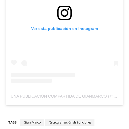
Ver esta publicación en Instagram
UNA
PUBLICACIÓN COMPARTIDA DE GIANMARCO (@GIANMARCOOFICIAL)
TAGS
Gian Marco
Reprogramación de funciones