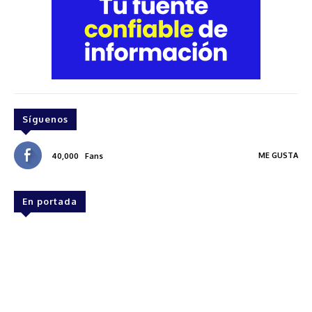
Síguenos
ME GUSTA
40,000
Fans
En portada