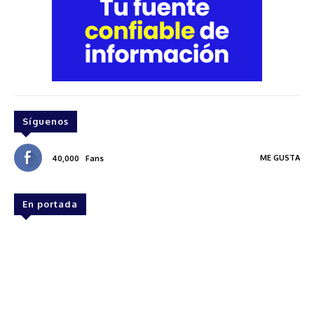
Síguenos
ME GUSTA
40,000
Fans
En portada