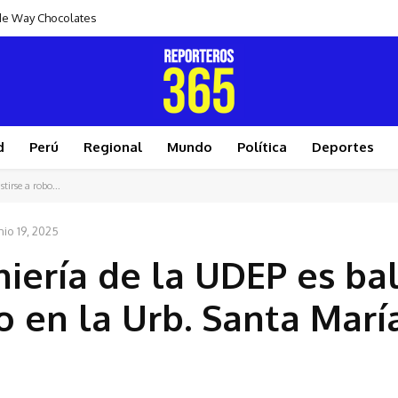
s de Way Chocolates
d
Perú
Regional
Mundo
Política
Deportes
tirse a robo...
nio 19, 2025
niería de la UDEP es ba
bo en la Urb. Santa Marí