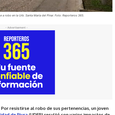
e a robo en la Urb. Santa María del Pinar. Foto: Reporteros 365.
- Advertisement -
 Por resistirse al robo de sus pertenencias, un joven
idad de Piura
(UDEP) resultó con varios impactos de