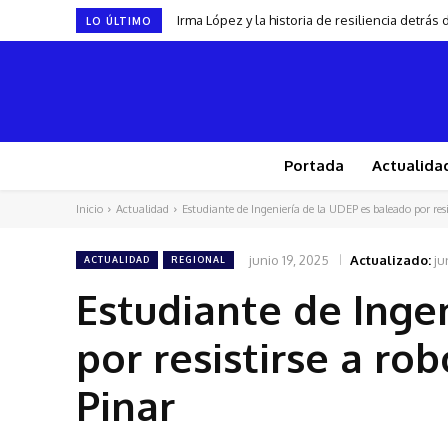
Irma López y la historia de resiliencia detrá
LO ÚLTIMO
Portada
Actualida
Inicio
Actualidad
Estudiante de Ingeniería de la UDEP es baleado por resis
junio 19, 2025
Actualizado:
ju
ACTUALIDAD
REGIONAL
Estudiante de Inge
por resistirse a ro
Pinar