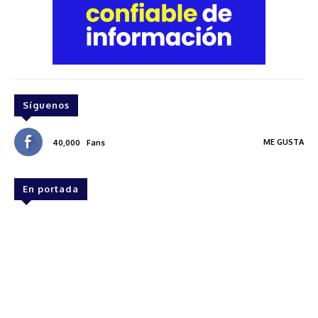
Síguenos
ME GUSTA
40,000
Fans
En portada