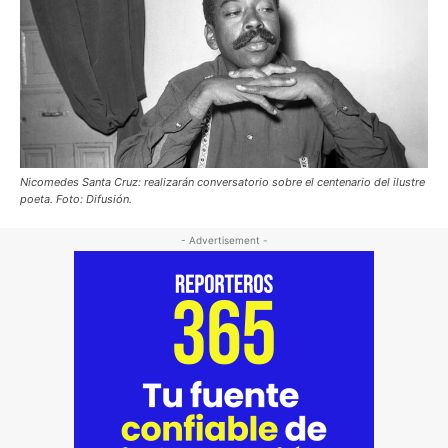
Nicomedes Santa Cruz: realizarán conversatorio sobre el centenario del ilustre
poeta. Foto: Difusión.
- Advertisement -