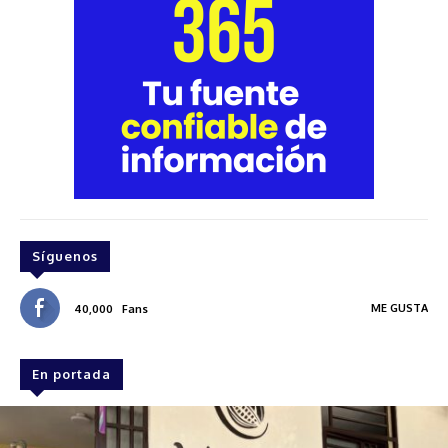
Síguenos
ME GUSTA
40,000
Fans
En portada