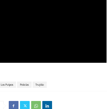
Los Pulpos
Policías
Trujillo