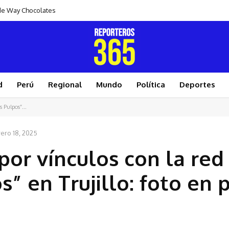
s de Way Chocolates
dad muy fuerte en los próximos meses, advierten organismos internaciona
d
Perú
Regional
Mundo
Política
Deportes
s Pulpos”...
rero 18, 2025
 por vínculos con la red
s” en Trujillo: foto en 