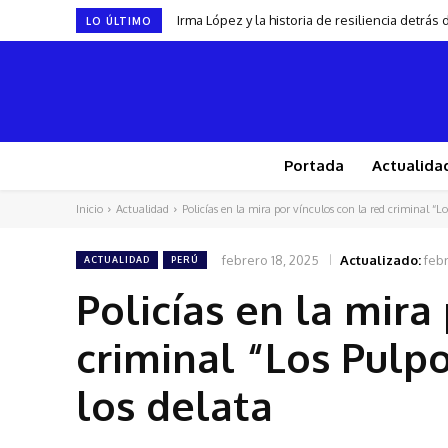
Irma López y la historia de resiliencia detrá
Fenómeno El Niño alcanzaría una intensi
LO ÚLTIMO
Portada
Actualida
Inicio
Actualidad
Policías en la mira por vínculos con la red criminal “Lo
febrero 18, 2025
Actualizado:
feb
ACTUALIDAD
PERÚ
Policías en la mira
criminal “Los Pulpo
los delata