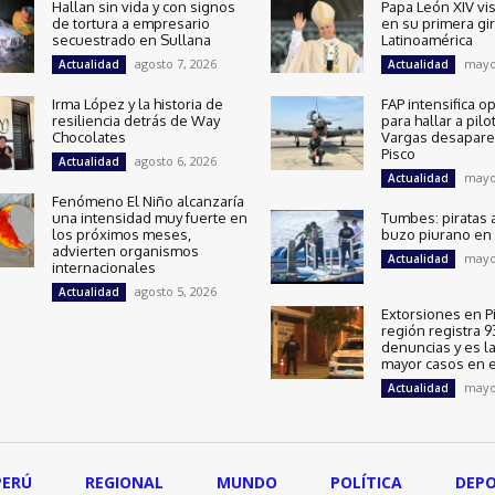
Hallan sin vida y con signos
Papa León XIV vis
de tortura a empresario
en su primera gi
secuestrado en Sullana
Latinoamérica
agosto 7, 2026
mayo
Actualidad
Actualidad
Irma López y la historia de
FAP intensifica o
resiliencia detrás de Way
para hallar a pilo
Chocolates
Vargas desapare
Pisco
agosto 6, 2026
Actualidad
mayo
Actualidad
Fenómeno El Niño alcanzaría
una intensidad muy fuerte en
Tumbes: piratas 
los próximos meses,
buzo piurano en 
advierten organismos
mayo
Actualidad
internacionales
agosto 5, 2026
Actualidad
Extorsiones en Pi
región registra 9
denuncias y es la
mayor casos en e
mayo
Actualidad
PERÚ
REGIONAL
MUNDO
POLÍTICA
DEP