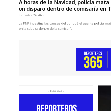
A horas de la Navidad, policía mat
un disparo dentro de comisaría en Tr
diciembre 24, 2025
La PNP investiga las causas del por qué el agente policial m
en la cabeza dentro de la comisaría.
- Publicidad -