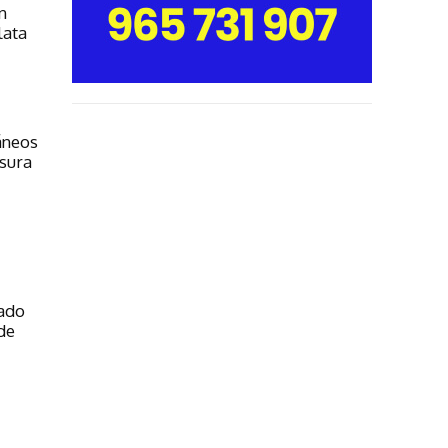
n
lata
áneos
sura
tado
de