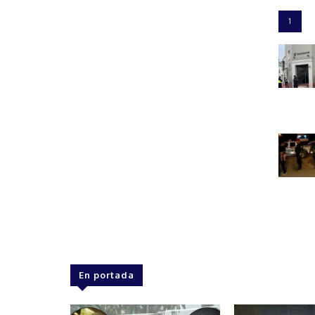
1
En portada