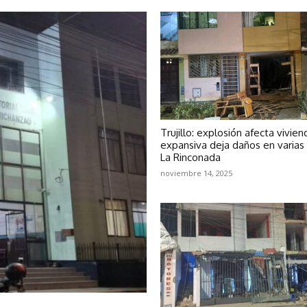
Trujillo: explosión afecta vivie
expansiva deja daños en varias
La Rinconada
noviembre 14, 2025