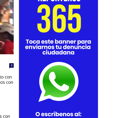
s
0
to con
los con
os con