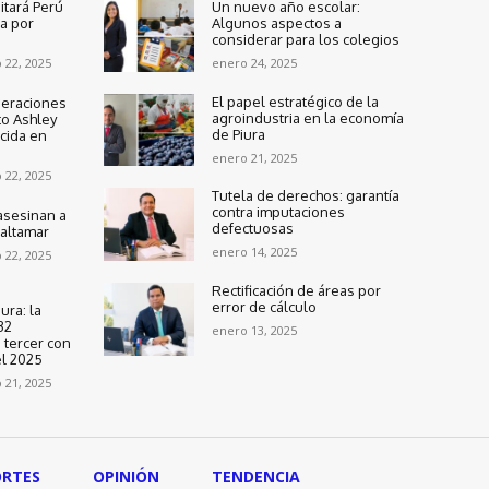
itará Perú
Un nuevo año escolar:
ra por
Algunos aspectos a
considerar para los colegios
 22, 2025
enero 24, 2025
El papel estratégico de la
peraciones
agroindustria en la economía
to Ashley
de Piura
cida en
enero 21, 2025
 22, 2025
Tutela de derechos: garantía
contra imputaciones
asesinan a
defectuosas
altamar
enero 14, 2025
 22, 2025
Rectificación de áreas por
error de cálculo
ura: la
32
enero 13, 2025
 tercer con
l 2025
 21, 2025
ORTES
OPINIÓN
TENDENCIA