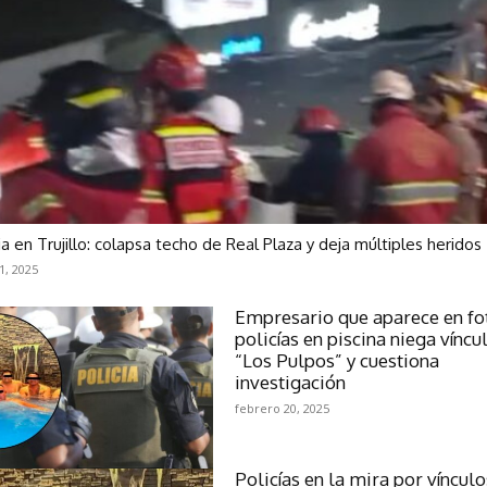
a en Trujillo: colapsa techo de Real Plaza y deja múltiples herido
1, 2025
Empresario que aparece en fo
policías en piscina niega víncu
“Los Pulpos” y cuestiona
investigación
febrero 20, 2025
Policías en la mira por víncul