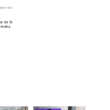
gina 1 de 2
ar de 16
minaba