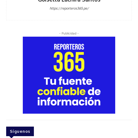
https://reporteros365.pe/
- Publicidad -
Síguenos