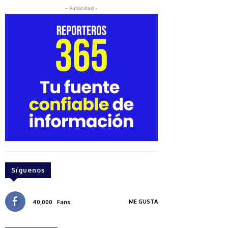
- Publicidad -
Síguenos
ME GUSTA
40,000
Fans