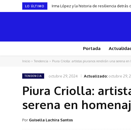
Irma López y la historia de resiliencia detrá
LO ÚLTIMO
Portada
Actualida
Inicio
Tendencia
Piura Criolla: artistas piuranos rendirán una serena en
octubre 29, 2024
Actualizado:
octubre 29, 
TENDENCIA
Piura Criolla: arti
serena en homenaje
Por
Guisella Lachira Santos