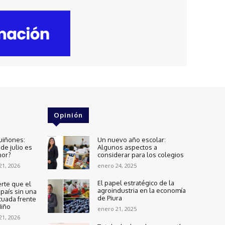
Opinión
uiñones:
Un nuevo año escolar:
de julio es
Algunos aspectos a
nor?
considerar para los colegios
 21, 2026
enero 24, 2025
El papel estratégico de la
rte que el
agroindustria en la economía
país sin una
de Piura
cuada frente
Niño
enero 21, 2025
 21, 2026