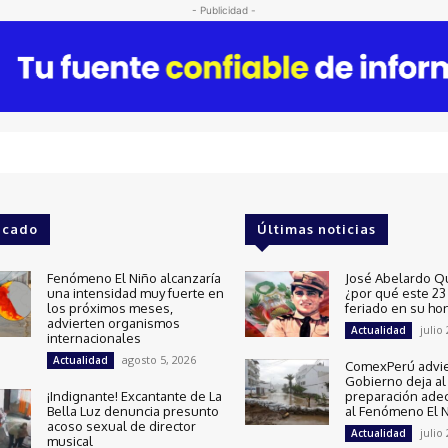
- Publicidad -
acado
Últimas noticias
Fenómeno El Niño alcanzaría
José Abelardo Q
una intensidad muy fuerte en
¿por qué este 23 
los próximos meses,
feriado en su ho
advierten organismos
julio
Actualidad
internacionales
agosto 5, 2026
Actualidad
ComexPerú advie
Gobierno deja al 
¡Indignante! Excantante de La
preparación ade
Bella Luz denuncia presunto
al Fenómeno El 
acoso sexual de director
julio
Actualidad
musical