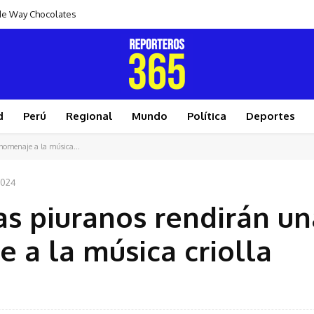
s de Way Chocolates
d
Perú
Regional
Mundo
Política
Deportes
 homenaje a la música...
2024
stas piuranos rendirán u
 a la música criolla