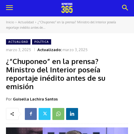
Inicio
Actualidad
¿“Chuponeo” en la prensa? Ministro del Interior poseía
reportaje inédito antes de...
ACTUALIDAD
POLÍTICA
marzo 3, 2025
Actualizado:
marzo 3, 2025
¿“Chuponeo” en la prensa?
Ministro del Interior poseía
reportaje inédito antes de su
emisión
Por
Guisella Lachira Santos