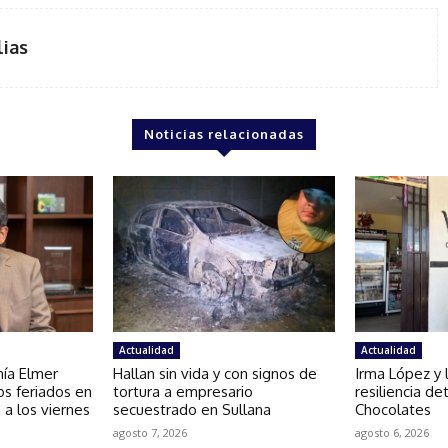
lias
Noticias relacionadas
Actualidad
Actualidad
mía Elmer
Hallan sin vida y con signos de
Irma López y l
os feriados en
tortura a empresario
resiliencia d
 a los viernes
secuestrado en Sullana
Chocolates
agosto 7, 2026
agosto 6, 2026