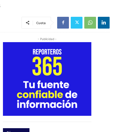
s
Cuota
- Publicidad -