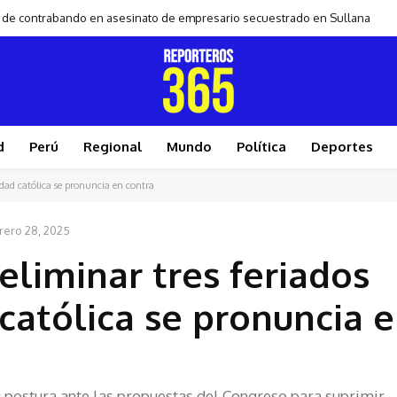
ro de contrabando en asesinato de empresario secuestrado en Sullana
d
Perú
Regional
Mundo
Política
Deportes
idad católica se pronuncia en contra
rero 28, 2025
liminar tres feriados
 católica se pronuncia 
 postura ante las propuestas del Congreso para suprimir