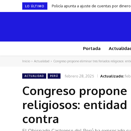
Policía apunta a ajuste de cuentas por dine
LO ÚLTIMO
Portada
Actualida
Inicio
Actualidad
Congreso propone eliminar tres feriados religiosos: ent
febrero 28, 2025
Actualizado:
feb
ACTUALIDAD
PERÚ
Congreso propone e
religiosos: entidad
contra
El Obispado Castrense del Perú ha expresado su