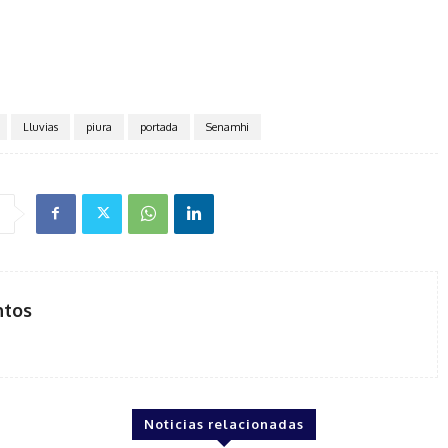
Lluvias
piura
portada
Senamhi
ntos
Noticias relacionadas