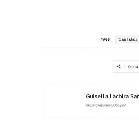
TAGS
Crisis hídrica
Cuota
Guisella Lachira Sa
https://reporteros365.pe/