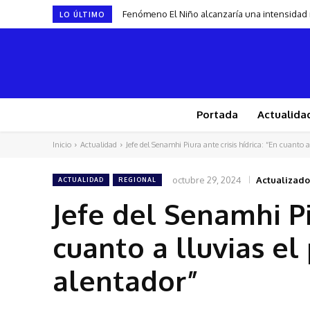
Fenómeno El Niño alcanzaría una intensidad
LO ÚLTIMO
Portada
Actualida
Inicio
Actualidad
Jefe del Senamhi Piura ante crisis hídrica: “En cuanto a l
octubre 29, 2024
Actualizado
ACTUALIDAD
REGIONAL
Jefe del Senamhi Piu
cuanto a lluvias e
alentador”