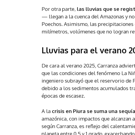
Por otra parte,
las lluvias que se regis
— llegan a la cuenca del Amazonas y no
Poechos. Asimismo, las precipitaciones
milímetros, volúmenes que no logran reve
Lluvias para el verano 2
De cara al verano 2025, Carranza adviert
que las condiciones del fenómeno La Niña
ingeniero subrayó que el reservorio d
debido a los sedimentos acumulados tras
épocas de escasez.
A la
crisis en Piura se suma una sequí
amazónica, con impactos que alcanzan a 
según Carranza, es reflejo del calentam
planeta entre 0.5 y 1 grado, exacerbando