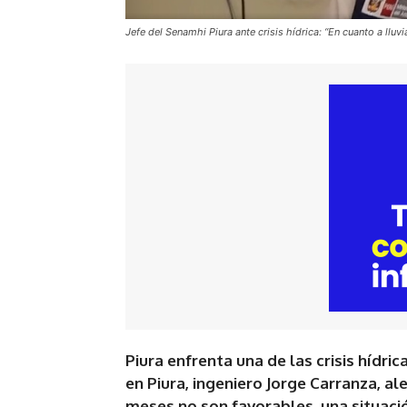
Jefe del Senamhi Piura ante crisis hídrica: “En cuanto a llu
Piura enfrenta una de las crisis hídri
en Piura, ingeniero Jorge Carranza, a
meses no son favorables, una situació