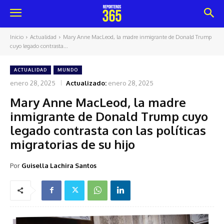
Inicio
Actualidad
Mary Anne MacLeod, la madre inmigrante de Donald Trump
cuyo legado contrasta...
ACTUALIDAD
MUNDO
enero 28, 2025
Actualizado:
enero 28, 2025
Mary Anne MacLeod, la madre
inmigrante de Donald Trump cuyo
legado contrasta con las políticas
migratorias de su hijo
Por
Guisella Lachira Santos