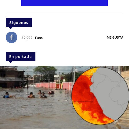
Síguenos
ME GUSTA
40,000
Fans
En portada