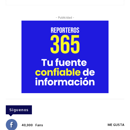
- Publicidad -
Síguenos
ME GUSTA
40,000
Fans