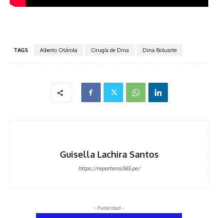
TAGS
Alberto Otárola
Cirugía de Dina
Dina Boluarte
Guisella Lachira Santos
https://reporteros365.pe/
- Publicidad -