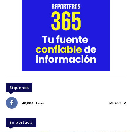
Síguenos
ME GUSTA
40,000
Fans
En portada