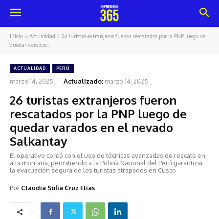
Inicio
Actualidad
26 turistas extranjeros fueron rescatados por la PNP luego de
quedar varados...
ACTUALIDAD
PERÚ
marzo 14, 2025
Actualizado:
marzo 14, 2025
26 turistas extranjeros fueron
rescatados por la PNP luego de
quedar varados en el nevado
Salkantay
El operativo contó con el uso de técnicas avanzadas de rescate en
alta montaña, permitiendo a la Policía Nacional del Perú garantizar
la evacuación segura de los turistas atrapados en Cusco
Por
Claudia Sofia Cruz Elias