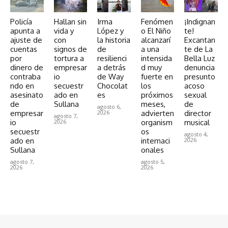
Policía
Hallan sin
Irma
Fenómen
¡Indignan
apunta a
vida y
López y
o El Niño
te!
ajuste de
con
la historia
alcanzarí
Excantan
cuentas
signos de
de
a una
te de La
por
tortura a
resilienci
intensida
Bella Luz
dinero de
empresar
a detrás
d muy
denuncia
contraba
io
de Way
fuerte en
presunto
ndo en
secuestr
Chocolat
los
acoso
asesinato
ado en
es
próximos
sexual
de
Sullana
meses,
de
agosto 6,
empresar
2026
advierten
director
agosto 7,
io
2026
organism
musical
secuestr
os
agosto 4,
ado en
internaci
2026
Sullana
onales
agosto 7,
agosto 5,
2026
2026